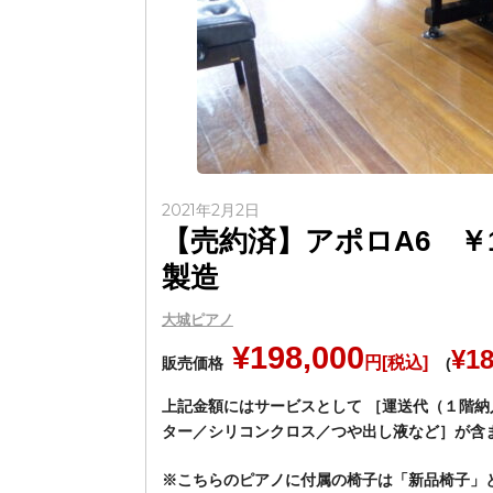
2021年2月2日
【売約済】アポロA6 ￥180
製造
大城ピアノ
¥198,000
¥18
円[税込]
販売価格
(
上記金額にはサービスとして ［運送代（１階
ター／シリコンクロス／つや出し液など］が含
※こちらのピアノに付属の椅子は「
新品椅子
」