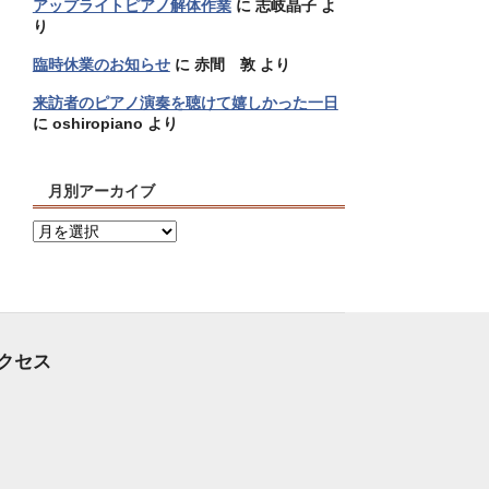
アップライトピアノ解体作業
に
志岐晶子
よ
り
臨時休業のお知らせ
に
赤間 敦
より
来訪者のピアノ演奏を聴けて嬉しかった一日
に
oshiropiano
より
月別アーカイブ
月
別
ア
ー
カ
イ
クセス
ブ