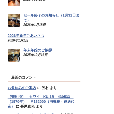
セール終了のお知らせ（1月31日ま
で）
2026年1月18日
2026年新年ごあいさつ
2026年1月1日
年末年始のご挨拶
2025年12月16日
最近のコメント
お盆休みのご案内
に
笠村
より
［売約済］ カワイ KU-1B 430533
（1970年） ￥162000（消費税・運送代
込）
に
長尾泰光
より