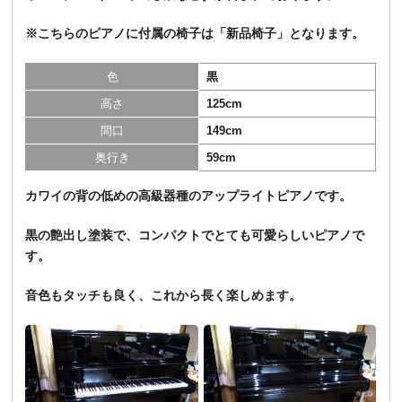
※こちらのピアノに付属の椅子は「
新品椅子
」となります。
色
黒
高さ
125cm
間口
149cm
奥行き
59cm
カワイの背の低めの高級器種のアップライトピアノです。
黒の艶出し塗装で、コンパクトでとても可愛らしいピアノで
す。
音色もタッチも良く、これから長く楽しめます。