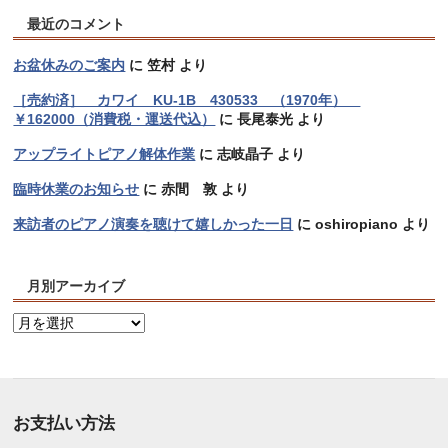
最近のコメント
お盆休みのご案内
に
笠村
より
［売約済］ カワイ KU-1B 430533 （1970年）
￥162000（消費税・運送代込）
に
長尾泰光
より
アップライトピアノ解体作業
に
志岐晶子
より
臨時休業のお知らせ
に
赤間 敦
より
来訪者のピアノ演奏を聴けて嬉しかった一日
に
oshiropiano
より
月別アーカイブ
月
別
ア
ー
カ
お支払い方法
イ