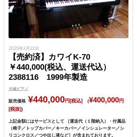
2025年2月22日
【売約済】カワイK-70
￥440,000(税込、運送代込）
2388116 1999年製造
大城ピアノ
¥440,000
¥400,000
円[税込]
円
販売価格
(
[税抜]
)
上記金額にはサービスとして ［運送代（１階納入）・付属品
（椅子／トップカバー／キーカバー／インシュレーター／シ
リコンクロス／つや出し液など］が含まれております。