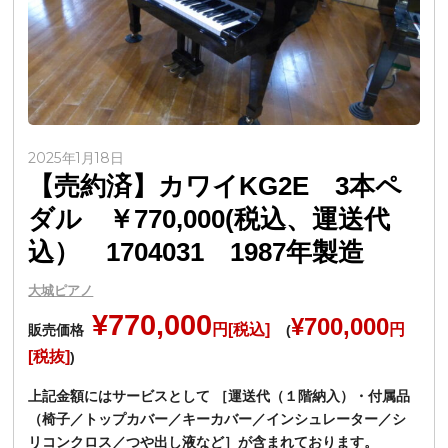
2025年1月18日
【売約済】カワイKG2E 3本ペ
ダル ￥770,000(税込、運送代
込） 1704031 1987年製造
大城ピアノ
¥770,000
¥700,000
円[税込]
円
販売価格
(
[税抜]
)
上記金額にはサービスとして ［運送代（１階納入）・付属品
（椅子／トップカバー／キーカバー／インシュレーター／シ
リコンクロス／つや出し液など］が含まれております。