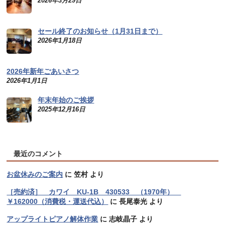
2026年3月29日
セール終了のお知らせ（1月31日まで）
2026年1月18日
2026年新年ごあいさつ
2026年1月1日
年末年始のご挨拶
2025年12月16日
最近のコメント
お盆休みのご案内
に
笠村
より
［売約済］ カワイ KU-1B 430533 （1970年）
￥162000（消費税・運送代込）
に
長尾泰光
より
アップライトピアノ解体作業
に
志岐晶子
より