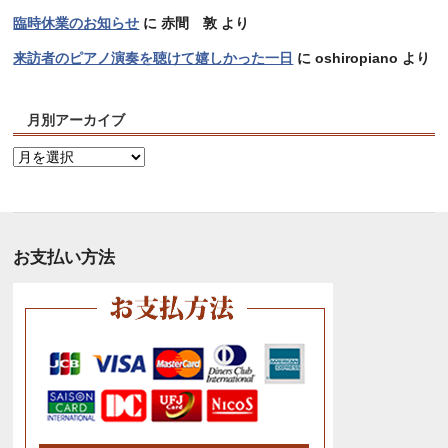
臨時休業のお知らせ
に
赤間 敦
より
来訪者のピアノ演奏を聴けて嬉しかった一日
に
oshiropiano
より
月別アーカイブ
月
別
ア
ー
カ
お支払い方法
イ
ブ