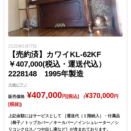
2025年5月17日
【売約済】カワイKL-62KF
￥407,000(税込・運送代込）
2228148 1995年製造
大城ピアノ
¥407,000
¥370,000
円[税込]
円
販売価格
(
[税抜]
)
上記金額にはサービスとして ［運送代（１階納入）・付属品
（椅子／トップカバー／キーカバー／インシュレーター／シ
リコンクロス／つや出し液など］が含まれております。