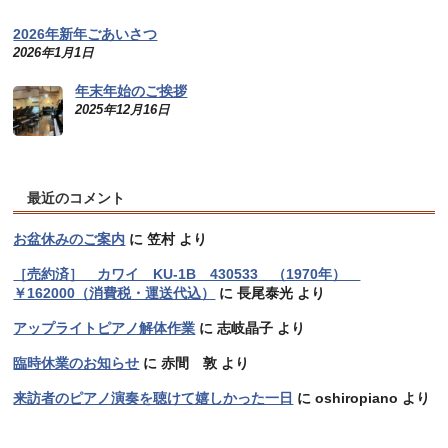
2026年新年ごあいさつ
2026年1月1日
年末年始のご挨拶
2025年12月16日
最近のコメント
お盆休みのご案内
に
笠村
より
［売約済］ カワイ KU-1B 430533 （1970年）
￥162000（消費税・運送代込）
に
長尾泰光
より
アップライトピアノ解体作業
に
志岐晶子
より
臨時休業のお知らせ
に
赤間 敦
より
来訪者のピアノ演奏を聴けて嬉しかった一日
に
oshiropiano
より