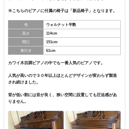
※こちらのピアノに付属の椅子は「
新品椅子
」となります。
色
ウォルナット半艶
高さ
114cm
間口
151cm
奥行き
61cm
カワイ木目調ピアノの中でも一番人気のピアノです。
人気が高いので３０年以上ほとんどデザインが変わらず製造
され続けました。
背が低い割には音が良く、狭い空間に設置しても圧迫感があ
りません。