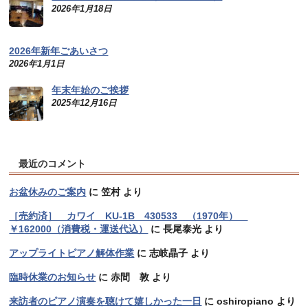
2026年1月18日
2026年新年ごあいさつ
2026年1月1日
年末年始のご挨拶
2025年12月16日
最近のコメント
お盆休みのご案内
に
笠村
より
［売約済］ カワイ KU-1B 430533 （1970年）
￥162000（消費税・運送代込）
に
長尾泰光
より
アップライトピアノ解体作業
に
志岐晶子
より
臨時休業のお知らせ
に
赤間 敦
より
来訪者のピアノ演奏を聴けて嬉しかった一日
に
oshiropiano
より