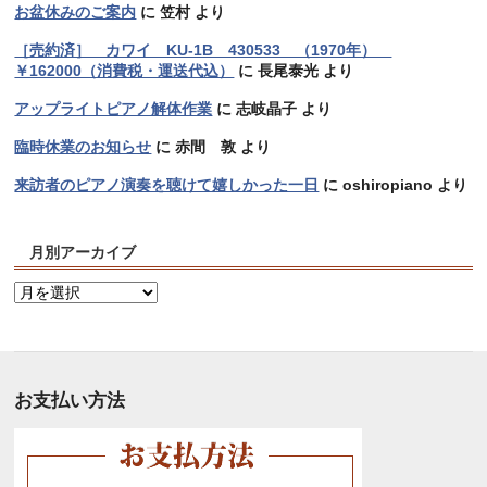
お盆休みのご案内
に
笠村
より
［売約済］ カワイ KU-1B 430533 （1970年）
￥162000（消費税・運送代込）
に
長尾泰光
より
アップライトピアノ解体作業
に
志岐晶子
より
臨時休業のお知らせ
に
赤間 敦
より
来訪者のピアノ演奏を聴けて嬉しかった一日
に
oshiropiano
より
月別アーカイブ
月
別
ア
ー
カ
お支払い方法
イ
ブ