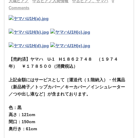
大城ピアノ
中古ピアノ入荷情報
中古ピアノ、ヤマハ
0
Comments
【売約済】ヤマハ U-1 H１８６２７４８ （１９７４
年） ￥１７８５００（消費税込）
上記金額にはサービスとして［運送代（１階納入）・付属品
（新品椅子／トップカバー／キーカバー／インシュレーター
／つや出し液など］が含まれております。
色：黒
高さ：121cm
間口：150
cm
奥行き
：61
cm