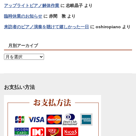
アップライトピアノ解体作業
に
志岐晶子
より
臨時休業のお知らせ
に
赤間 敦
より
来訪者のピアノ演奏を聴けて嬉しかった一日
に
oshiropiano
より
月別アーカイブ
月
別
ア
ー
カ
お支払い方法
イ
ブ