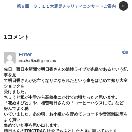
»
第９回 ３．１１大震災チャリティコンサートご案内
1コメント
返信
Enter
2014年3月26日
@ PM 6:15
先日、西日本新聞で明日香さんの追悼ライブが糸島であるという記
事を見
て明日香さんがお亡くなりになられたという事をはじめて知り大変
ショックを
受けました。
ちょうど私が中学から高校生にかけての頃だったと思います。
「花ぬすびと」や、相曽晴日さんの「コーヒーハウスにて」など
好んでよく聴
いていました。あの頃、お小遣いを貯めてレコードや音楽雑誌等を
よく買い
集めていた事を思い出します。
晴日さんのTRICTRAC は今でもふとしたときに聴いています。