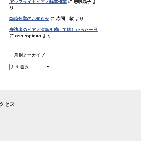
アップライトピアノ解体作業
に
志岐晶子
よ
り
臨時休業のお知らせ
に
赤間 敦
より
来訪者のピアノ演奏を聴けて嬉しかった一日
に
oshiropiano
より
月別アーカイブ
月
別
ア
ー
カ
イ
クセス
ブ