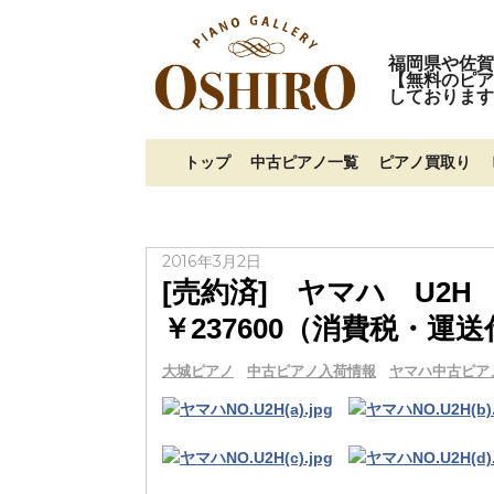
福岡県や佐賀
【無料のピア
しております
トップ
中古ピアノ一覧
ピアノ買取り
2016年3月2日
[売約済] ヤマハ U2H 
￥237600（消費税・運
大城ピアノ
中古ピアノ入荷情報
ヤマハ中古ピア