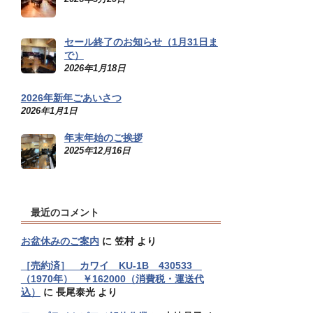
セール終了のお知らせ（1月31日ま
で）
2026年1月18日
2026年新年ごあいさつ
2026年1月1日
年末年始のご挨拶
2025年12月16日
最近のコメント
お盆休みのご案内
に
笠村
より
［売約済］ カワイ KU-1B 430533
（1970年） ￥162000（消費税・運送代
込）
に
長尾泰光
より