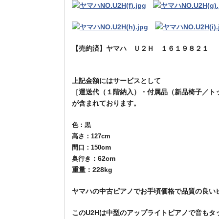
【売約済】ヤマハ Ｕ２Ｈ １６１９８２１ 
￥２２００００
上記金額にはサービスとして
［運送代（１階納入）
・付属品（新品椅子／ト
が含まれております。
色：黒
高さ：127cm
cm
間口：150
：62cm
奥行き
重量：228kg
ヤマハの中古ピアノでお手頃価格で品質の良い
このU2Hは中型のアップライトピアノで音もタ