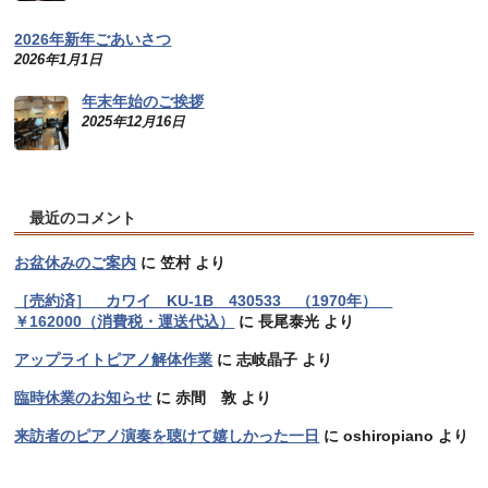
2026年新年ごあいさつ
2026年1月1日
年末年始のご挨拶
2025年12月16日
最近のコメント
お盆休みのご案内
に
笠村
より
［売約済］ カワイ KU-1B 430533 （1970年）
￥162000（消費税・運送代込）
に
長尾泰光
より
アップライトピアノ解体作業
に
志岐晶子
より
臨時休業のお知らせ
に
赤間 敦
より
来訪者のピアノ演奏を聴けて嬉しかった一日
に
oshiropiano
より