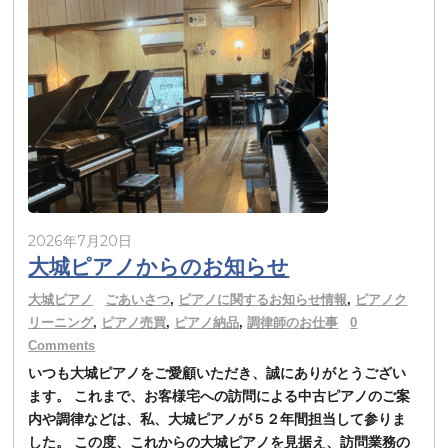
2026年7月20日
大城ピアノからのお知らせ
大城ピアノ
ごあいさつ
,
ピアノに関するお知らせ情報
,
ピアノク
リーニング
,
ピアノ売買
,
ピアノ納品
,
調律師のお仕事
0
Comments
いつも大城ピアノをご愛顧いただき、誠にありがとうござい
ます。 これまで、お客様宅への訪問による中古ピアノのご案
内や調律などは、私、大城ピアノが５２年間担当して参りま
した。 この度、これからの大城ピアノを見据え、訪問業務の