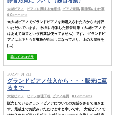
静音対策について（独自考案）
大城ピアノ
ピアノに関する知恵袋
,
ピアノ売買
,
調律師のお仕事
0 Comments
当大城ピアノでグランドピアノを御購入された方から大好評
いただいています。 独自に考案した静音対策（大城ピアノで
はあえて防音という言葉は使ってません）です。 グランドピ
アノは上下とも音響板が丸出しになっており、上の大屋根を
[…]
詳しくはコチラ
2025年1月12日
グランドピアノ仕入から・・・販売に至
るまで
大城ピアノ
ピアノ修理工程
,
ピアノ売買
0 Comments
販売しているグランドピノアについてのお話をさせて頂きま
す。最後までお読みいただけますと幸いです。 大城ピアノで