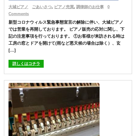
大城ピアノ
ごあいさつ
,
ピアノ売買
,
調律師のお仕事
0
Comments
新型コロナウィルス緊急事態宣言の解除に伴い、大城ピアノ
では営業を再開しております。 ピアノ販売の応対に関し、下
記の注意事項を行っております。 ①お客様が来訪される時は
工房の窓とドアを開けて(雨など悪天候の場合は除く）、玄
[…]
詳しくはコチラ