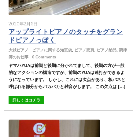
2020年2月6日
アップライトピアノのタッチをグラン
ドピアノっぽく
大城ピアノ
ピアノに関する知恵袋
,
ピアノ売買
,
ピアノ納品
,
調律
師のお仕事
0 Comments
ヤマハYUAは前期と後期に分かれてまして、後期の方が一般
的なアクションの構造ですが、前期のYUAは連打ができるよ
うになっています。 しかし、これには欠点があり、板バネと
呼ばれる部分からパカパカと雑音がします。 この欠点は […]
詳しくはコチラ