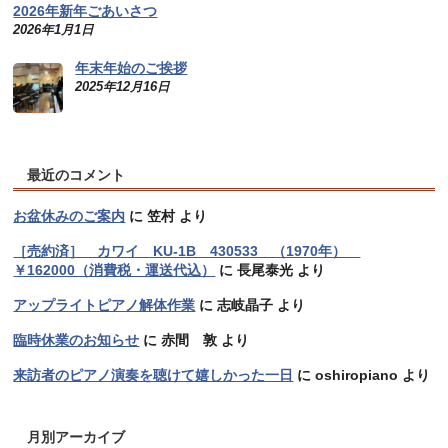
2026年新年ごあいさつ
2026年1月1日
年末年始のご挨拶
2025年12月16日
最近のコメント
お盆休みのご案内
に
笠村
より
［売約済］ カワイ KU-1B 430533 （1970年）
￥162000（消費税・運送代込）
に
長尾泰光
より
アップライトピアノ解体作業
に
志岐晶子
より
臨時休業のお知らせ
に
赤間 敦
より
来訪者のピアノ演奏を聴けて嬉しかった一日
に
oshiropiano
より
月別アーカイブ