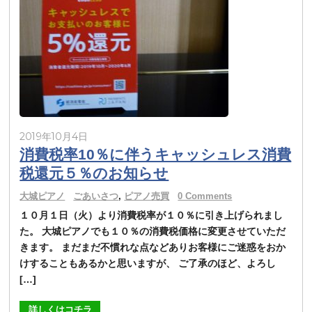
2019年10月4日
消費税率10％に伴うキャッシュレス消費
税還元５％のお知らせ
大城ピアノ
ごあいさつ
,
ピアノ売買
0 Comments
１０月１日（火）より消費税率が１０％に引き上げられまし
た。 大城ピアノでも１０％の消費税価格に変更させていただ
きます。 まだまだ不慣れな点などありお客様にご迷惑をおか
けすることもあるかと思いますが、 ご了承のほど、よろし
[…]
詳しくはコチラ