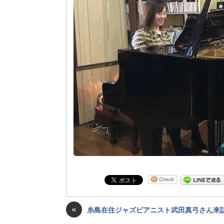
«
糸島在住ジャズピアニスト武田真弓さん来