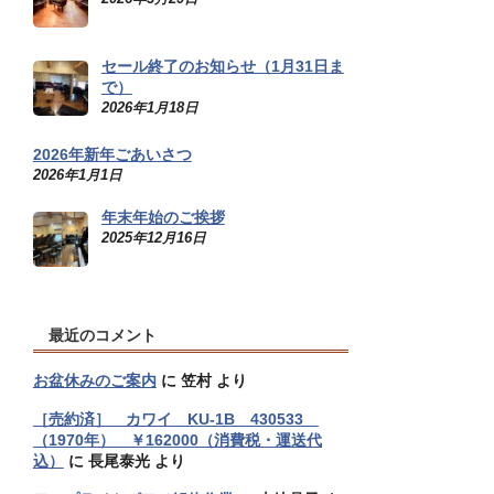
セール終了のお知らせ（1月31日ま
で）
2026年1月18日
2026年新年ごあいさつ
2026年1月1日
年末年始のご挨拶
2025年12月16日
最近のコメント
お盆休みのご案内
に
笠村
より
［売約済］ カワイ KU-1B 430533
（1970年） ￥162000（消費税・運送代
込）
に
長尾泰光
より