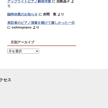
アップライトピアノ解体作業
に
志岐晶子
よ
り
臨時休業のお知らせ
に
赤間 敦
より
来訪者のピアノ演奏を聴けて嬉しかった一日
に
oshiropiano
より
月別アーカイブ
月
別
ア
ー
カ
イ
クセス
ブ