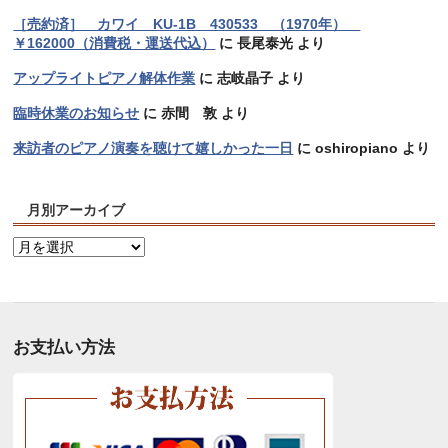
［売約済］ カワイ KU-1B 430533 （1970年）
￥162000（消費税・運送代込）
に
長尾泰光
より
アップライトピアノ解体作業
に
志岐晶子
より
臨時休業のお知らせ
に
赤間 敦
より
来訪者のピアノ演奏を聴けて嬉しかった一日
に
oshiropiano
より
月別アーカイブ
月
別
ア
ー
カ
お支払い方法
イ
ブ