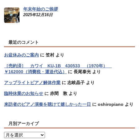
年末年始のご挨拶
2025年12月16日
最近のコメント
お盆休みのご案内
に
笠村
より
［売約済］ カワイ KU-1B 430533 （1970年）
￥162000（消費税・運送代込）
に
長尾泰光
より
アップライトピアノ解体作業
に
志岐晶子
より
臨時休業のお知らせ
に
赤間 敦
より
来訪者のピアノ演奏を聴けて嬉しかった一日
に
oshiropiano
より
月別アーカイブ
月