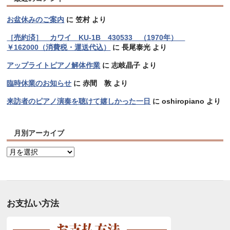
お盆休みのご案内
に
笠村
より
［売約済］ カワイ KU-1B 430533 （1970年）
￥162000（消費税・運送代込）
に
長尾泰光
より
アップライトピアノ解体作業
に
志岐晶子
より
臨時休業のお知らせ
に
赤間 敦
より
来訪者のピアノ演奏を聴けて嬉しかった一日
に
oshiropiano
より
月別アーカイブ
月
別
ア
ー
カ
お支払い方法
イ
ブ