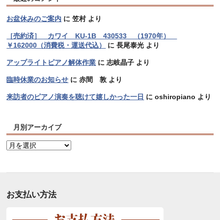
お盆休みのご案内
に
笠村
より
［売約済］ カワイ KU-1B 430533 （1970年）
￥162000（消費税・運送代込）
に
長尾泰光
より
アップライトピアノ解体作業
に
志岐晶子
より
臨時休業のお知らせ
に
赤間 敦
より
来訪者のピアノ演奏を聴けて嬉しかった一日
に
oshiropiano
より
月別アーカイブ
月
別
ア
ー
カ
お支払い方法
イ
ブ