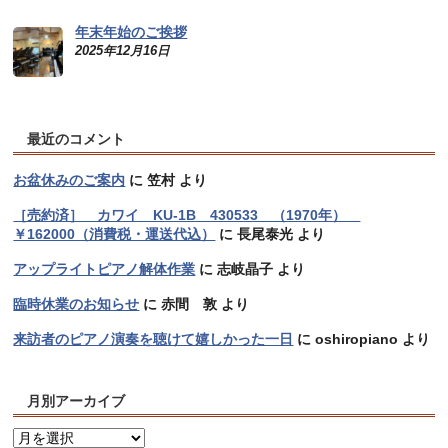
年末年始のご挨拶
2025年12月16日
最近のコメント
お盆休みのご案内
に
笠村
より
［売約済］ カワイ KU-1B 430533 （1970年）
￥162000（消費税・運送代込）
に
長尾泰光
より
アップライトピアノ解体作業
に
志岐晶子
より
臨時休業のお知らせ
に
赤間 敦
より
来訪者のピアノ演奏を聴けて嬉しかった一日
に
oshiropiano
より
月別アーカイブ
月