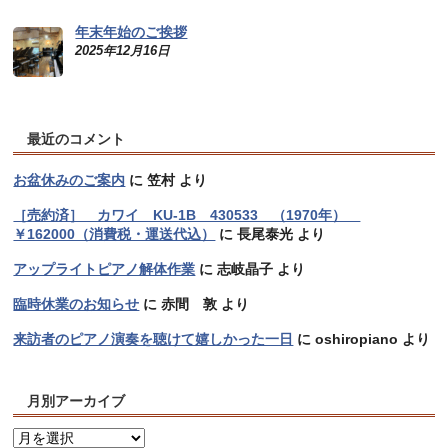
年末年始のご挨拶
2025年12月16日
最近のコメント
お盆休みのご案内
に
笠村
より
［売約済］ カワイ KU-1B 430533 （1970年）
￥162000（消費税・運送代込）
に
長尾泰光
より
アップライトピアノ解体作業
に
志岐晶子
より
臨時休業のお知らせ
に
赤間 敦
より
来訪者のピアノ演奏を聴けて嬉しかった一日
に
oshiropiano
より
月別アーカイブ
月