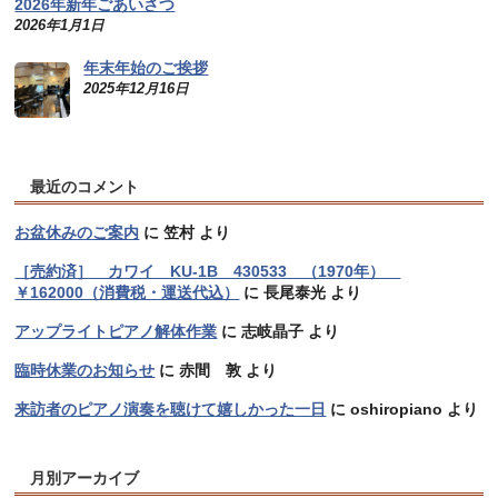
2026年新年ごあいさつ
2026年1月1日
年末年始のご挨拶
2025年12月16日
最近のコメント
お盆休みのご案内
に
笠村
より
［売約済］ カワイ KU-1B 430533 （1970年）
￥162000（消費税・運送代込）
に
長尾泰光
より
アップライトピアノ解体作業
に
志岐晶子
より
臨時休業のお知らせ
に
赤間 敦
より
来訪者のピアノ演奏を聴けて嬉しかった一日
に
oshiropiano
より
月別アーカイブ