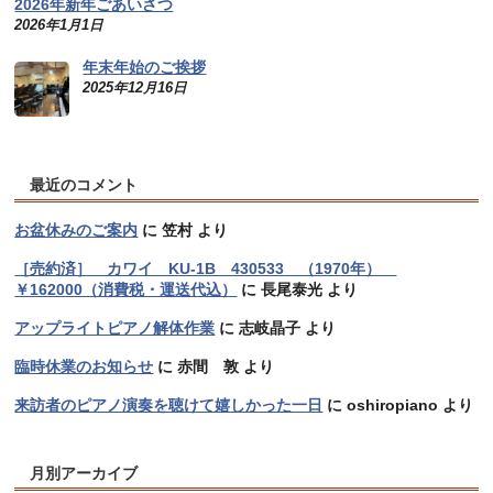
2026年新年ごあいさつ
2026年1月1日
年末年始のご挨拶
2025年12月16日
最近のコメント
お盆休みのご案内
に
笠村
より
［売約済］ カワイ KU-1B 430533 （1970年）
￥162000（消費税・運送代込）
に
長尾泰光
より
アップライトピアノ解体作業
に
志岐晶子
より
臨時休業のお知らせ
に
赤間 敦
より
来訪者のピアノ演奏を聴けて嬉しかった一日
に
oshiropiano
より
月別アーカイブ