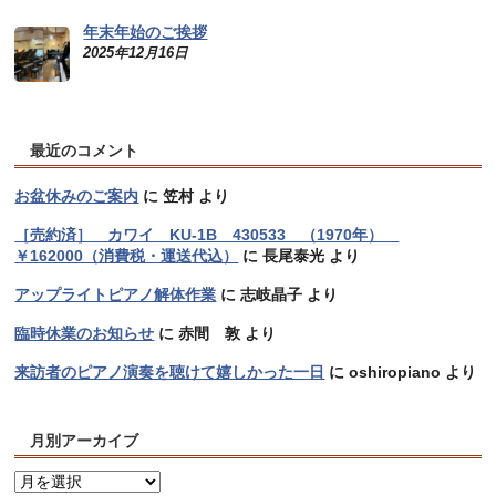
年末年始のご挨拶
2025年12月16日
最近のコメント
お盆休みのご案内
に
笠村
より
［売約済］ カワイ KU-1B 430533 （1970年）
￥162000（消費税・運送代込）
に
長尾泰光
より
アップライトピアノ解体作業
に
志岐晶子
より
臨時休業のお知らせ
に
赤間 敦
より
来訪者のピアノ演奏を聴けて嬉しかった一日
に
oshiropiano
より
月別アーカイブ
月