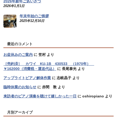
2026年新年ごあいさつ
2026年1月1日
年末年始のご挨拶
2025年12月16日
最近のコメント
お盆休みのご案内
に
笠村
より
［売約済］ カワイ KU-1B 430533 （1970年）
￥162000（消費税・運送代込）
に
長尾泰光
より
アップライトピアノ解体作業
に
志岐晶子
より
臨時休業のお知らせ
に
赤間 敦
より
来訪者のピアノ演奏を聴けて嬉しかった一日
に
oshiropiano
より
月別アーカイブ