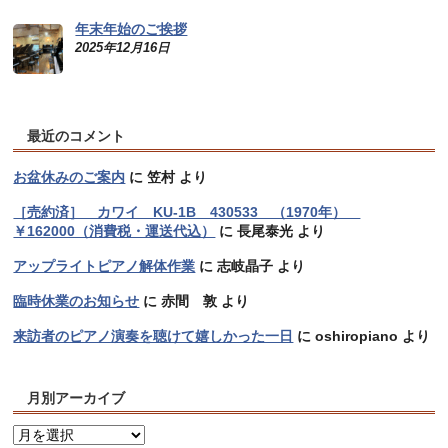
年末年始のご挨拶
2025年12月16日
最近のコメント
お盆休みのご案内
に
笠村
より
［売約済］ カワイ KU-1B 430533 （1970年）
￥162000（消費税・運送代込）
に
長尾泰光
より
アップライトピアノ解体作業
に
志岐晶子
より
臨時休業のお知らせ
に
赤間 敦
より
来訪者のピアノ演奏を聴けて嬉しかった一日
に
oshiropiano
より
月別アーカイブ
月