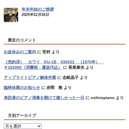
年末年始のご挨拶
2025年12月16日
最近のコメント
お盆休みのご案内
に
笠村
より
［売約済］ カワイ KU-1B 430533 （1970年）
￥162000（消費税・運送代込）
に
長尾泰光
より
アップライトピアノ解体作業
に
志岐晶子
より
臨時休業のお知らせ
に
赤間 敦
より
来訪者のピアノ演奏を聴けて嬉しかった一日
に
oshiropiano
より
月別アーカイブ
月