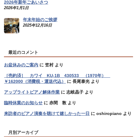
2026年新年ごあいさつ
2026年1月1日
年末年始のご挨拶
2025年12月16日
最近のコメント
お盆休みのご案内
に
笠村
より
［売約済］ カワイ KU-1B 430533 （1970年）
￥162000（消費税・運送代込）
に
長尾泰光
より
アップライトピアノ解体作業
に
志岐晶子
より
臨時休業のお知らせ
に
赤間 敦
より
来訪者のピアノ演奏を聴けて嬉しかった一日
に
oshiropiano
より
月別アーカイブ