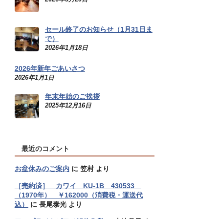
セール終了のお知らせ（1月31日ま
で）
2026年1月18日
2026年新年ごあいさつ
2026年1月1日
年末年始のご挨拶
2025年12月16日
最近のコメント
お盆休みのご案内
に
笠村
より
［売約済］ カワイ KU-1B 430533
（1970年） ￥162000（消費税・運送代
込）
に
長尾泰光
より