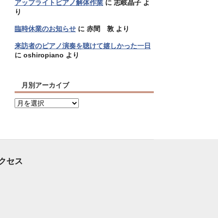
アップライトピアノ解体作業
に
志岐晶子
よ
り
臨時休業のお知らせ
に
赤間 敦
より
来訪者のピアノ演奏を聴けて嬉しかった一日
に
oshiropiano
より
月別アーカイブ
月
別
ア
ー
カ
イ
クセス
ブ