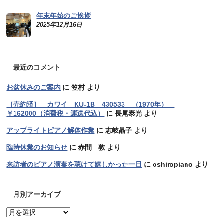
年末年始のご挨拶
2025年12月16日
最近のコメント
お盆休みのご案内
に
笠村
より
［売約済］ カワイ KU-1B 430533 （1970年）
￥162000（消費税・運送代込）
に
長尾泰光
より
アップライトピアノ解体作業
に
志岐晶子
より
臨時休業のお知らせ
に
赤間 敦
より
来訪者のピアノ演奏を聴けて嬉しかった一日
に
oshiropiano
より
月別アーカイブ
月