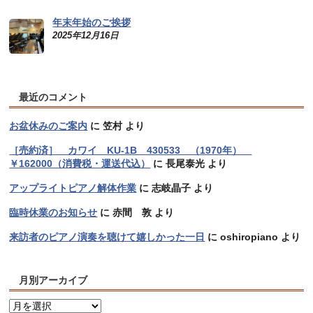
年末年始のご挨拶
2025年12月16日
最近のコメント
お盆休みのご案内
に
笠村
より
［売約済］ カワイ KU-1B 430533 （1970年）
￥162000（消費税・運送代込）
に
長尾泰光
より
アップライトピアノ解体作業
に
志岐晶子
より
臨時休業のお知らせ
に
赤間 敦
より
来訪者のピアノ演奏を聴けて嬉しかった一日
に
oshiropiano
より
月別アーカイブ
月