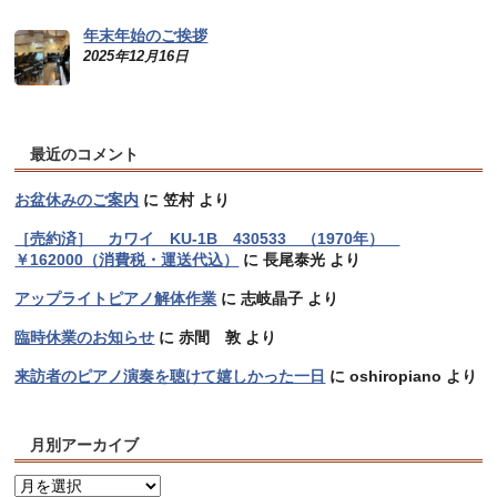
年末年始のご挨拶
2025年12月16日
最近のコメント
お盆休みのご案内
に
笠村
より
［売約済］ カワイ KU-1B 430533 （1970年）
￥162000（消費税・運送代込）
に
長尾泰光
より
アップライトピアノ解体作業
に
志岐晶子
より
臨時休業のお知らせ
に
赤間 敦
より
来訪者のピアノ演奏を聴けて嬉しかった一日
に
oshiropiano
より
月別アーカイブ
月