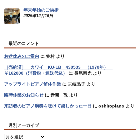
年末年始のご挨拶
2025年12月16日
最近のコメント
お盆休みのご案内
に
笠村
より
［売約済］ カワイ KU-1B 430533 （1970年）
￥162000（消費税・運送代込）
に
長尾泰光
より
アップライトピアノ解体作業
に
志岐晶子
より
臨時休業のお知らせ
に
赤間 敦
より
来訪者のピアノ演奏を聴けて嬉しかった一日
に
oshiropiano
より
月別アーカイブ
月