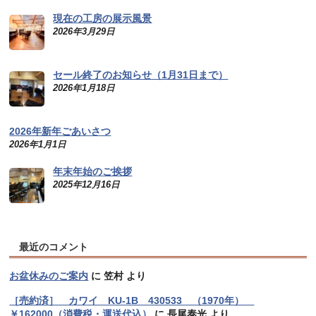
現在の工房の展示風景
2026年3月29日
セール終了のお知らせ（1月31日まで）
2026年1月18日
2026年新年ごあいさつ
2026年1月1日
年末年始のご挨拶
2025年12月16日
最近のコメント
お盆休みのご案内
に
笠村
より
［売約済］ カワイ KU-1B 430533 （1970年）
￥162000（消費税・運送代込）
に
長尾泰光
より