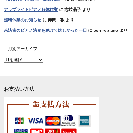
アップライトピアノ解体作業
に
志岐晶子
より
臨時休業のお知らせ
に
赤間 敦
より
来訪者のピアノ演奏を聴けて嬉しかった一日
に
oshiropiano
より
月別アーカイブ
月
別
ア
ー
カ
お支払い方法
イ
ブ