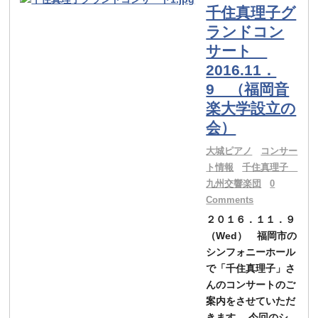
千住真理子グ
ランドコン
サート
2016.11．
9 （福岡音
楽大学設立の
会）
大城ピアノ
コンサー
ト情報
千住真理子
九州交響楽団
0
Comments
２０１６．１１．９
（Wed） 福岡市の
シンフォニーホール
で「千住真理子」さ
んのコンサートのご
案内をさせていただ
きます。 今回のシ