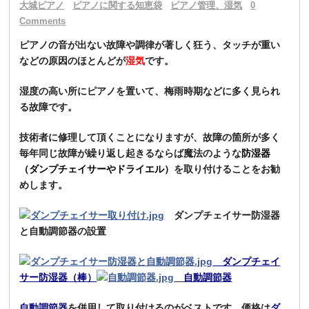
大城ピアノ
ピアノに関する知恵袋
ピアノ管理、湿気
0
Comments
ピアノの音が出ない故障や調律が著しく狂う、タッチが重い
などの原因のほとんどが
湿気
です。
湿度の高い所にピアノを置いて、梅雨時期などに多く見られ
る故障です。
技術者に修理して頂くことになりますが、故障の箇所が多く
毎年同じ故障が繰り返し起きるならば魔法のような
防湿器
（ダンプチェイサーやドライエル）
を取り付けることをお勧
めします。
ダンプチェイサー防湿器
と自動調節器の設置
ダンプチェイ
サー防湿器（棒）
自動調節器
自動調節器
を併用して取り付けるのがベストです。価格は
ダ