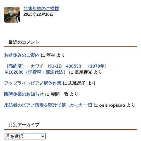
年末年始のご挨拶
2025年12月16日
最近のコメント
お盆休みのご案内
に
笠村
より
［売約済］ カワイ KU-1B 430533 （1970年）
￥162000（消費税・運送代込）
に
長尾泰光
より
アップライトピアノ解体作業
に
志岐晶子
より
臨時休業のお知らせ
に
赤間 敦
より
来訪者のピアノ演奏を聴けて嬉しかった一日
に
oshiropiano
より
月別アーカイブ
月