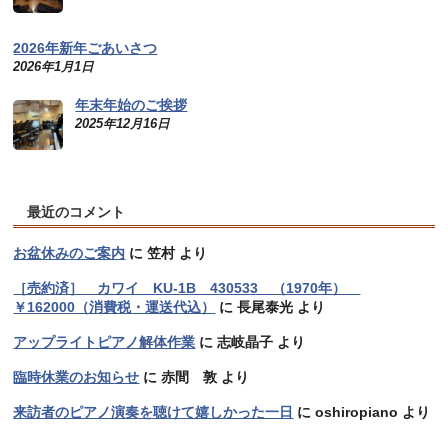
2026年新年ごあいさつ
2026年1月1日
年末年始のご挨拶
2025年12月16日
最近のコメント
お盆休みのご案内
に
笠村
より
［売約済］ カワイ KU-1B 430533 （1970年）
￥162000（消費税・運送代込）
に
長尾泰光
より
アップライトピアノ解体作業
に
志岐晶子
より
臨時休業のお知らせ
に
赤間 敦
より
来訪者のピアノ演奏を聴けて嬉しかった一日
に
oshiropiano
より