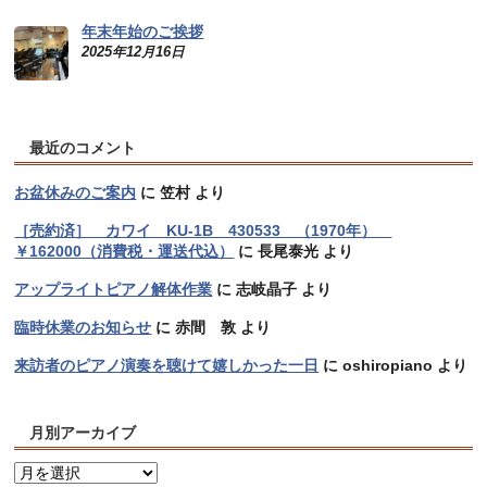
年末年始のご挨拶
2025年12月16日
最近のコメント
お盆休みのご案内
に
笠村
より
［売約済］ カワイ KU-1B 430533 （1970年）
￥162000（消費税・運送代込）
に
長尾泰光
より
アップライトピアノ解体作業
に
志岐晶子
より
臨時休業のお知らせ
に
赤間 敦
より
来訪者のピアノ演奏を聴けて嬉しかった一日
に
oshiropiano
より
月別アーカイブ
月