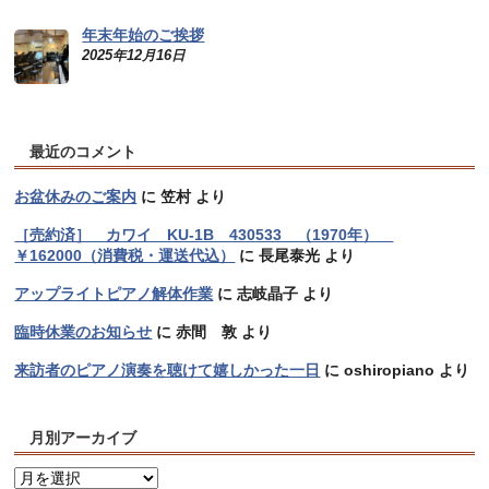
年末年始のご挨拶
2025年12月16日
最近のコメント
お盆休みのご案内
に
笠村
より
［売約済］ カワイ KU-1B 430533 （1970年）
￥162000（消費税・運送代込）
に
長尾泰光
より
アップライトピアノ解体作業
に
志岐晶子
より
臨時休業のお知らせ
に
赤間 敦
より
来訪者のピアノ演奏を聴けて嬉しかった一日
に
oshiropiano
より
月別アーカイブ
月