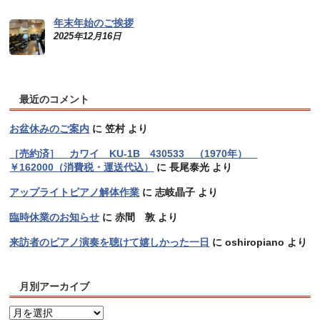
年末年始のご挨拶
2025年12月16日
最近のコメント
お盆休みのご案内
に
笠村
より
［売約済］ カワイ KU-1B 430533 （1970年）
￥162000（消費税・運送代込）
に
長尾泰光
より
アップライトピアノ解体作業
に
志岐晶子
より
臨時休業のお知らせ
に
赤間 敦
より
来訪者のピアノ演奏を聴けて嬉しかった一日
に
oshiropiano
より
月別アーカイブ
月