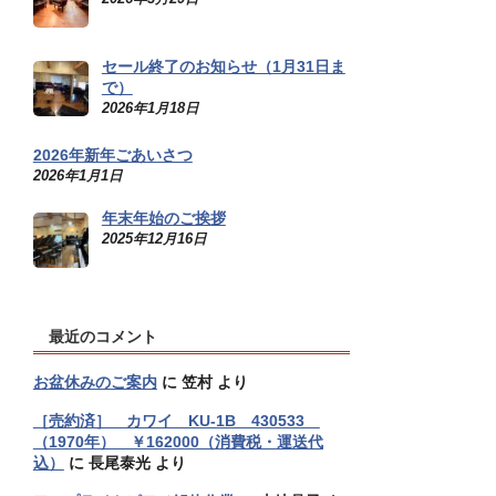
セール終了のお知らせ（1月31日ま
で）
2026年1月18日
2026年新年ごあいさつ
2026年1月1日
年末年始のご挨拶
2025年12月16日
最近のコメント
お盆休みのご案内
に
笠村
より
［売約済］ カワイ KU-1B 430533
（1970年） ￥162000（消費税・運送代
込）
に
長尾泰光
より