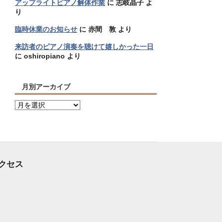
アップライトピアノ解体作業
に
志岐晶子
よ
り
臨時休業のお知らせ
に
赤間 敦
より
来訪者のピアノ演奏を聴けて嬉しかった一日
に
oshiropiano
より
月別アーカイブ
月
別
ア
ー
カ
イ
クセス
ブ