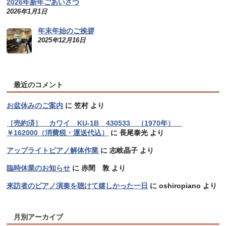
2026年新年ごあいさつ
2026年1月1日
年末年始のご挨拶
2025年12月16日
最近のコメント
お盆休みのご案内
に
笠村
より
［売約済］ カワイ KU-1B 430533 （1970年）
￥162000（消費税・運送代込）
に
長尾泰光
より
アップライトピアノ解体作業
に
志岐晶子
より
臨時休業のお知らせ
に
赤間 敦
より
来訪者のピアノ演奏を聴けて嬉しかった一日
に
oshiropiano
より
月別アーカイブ